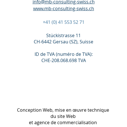
info@mb-consulting-swiss.ch
www.mb-consulting-swiss.ch
+41 (0) 41 553 52 71
Stückistrasse 11
CH-6442 Gersau (SZ), Suisse
ID de TVA (numéro de TVA):
CHE-208.068.698 TVA
Conception Web, mise en œuvre technique
du site Web
et agence de commercialisation