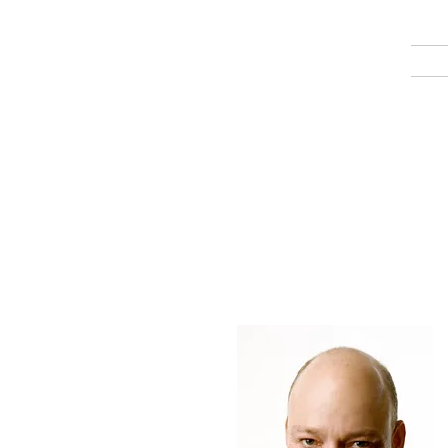
Matthias Büchler
Consulting Swiss SA