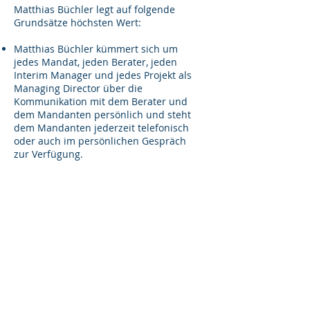
Matthias Büchler legt auf folgende
Grundsätze höchsten Wert:
Matthias Büchler kümmert sich um
jedes Mandat, jeden Berater, jeden
Interim Manager und jedes Projekt als
Managing Director über die
Kommunikation mit dem Berater und
dem Mandanten persönlich und steht
dem Mandanten jederzeit telefonisch
oder auch im persönlichen Gespräch
zur Verfügung.
Zum Einsatz kommen ausschließlich
Berater und Interim Manager mit
exzellenter Expertise, exzellenten
kommunication-skills und Erfahrung im
Top-Management von
Industriebetrieben.
Matthias Büchler ist auch persönlich
aktiv vor Ort, wenn dies die Situation
erfordert.