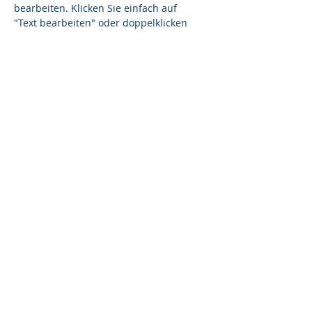
bearbeiten. Klicken Sie einfach auf
"Text bearbeiten" oder doppelklicken
Sie, um Ihren Inhalt hinzuzufügen
und die Fonts zu ändern.
Hannes Krüger
Kundenbetreuer
Ich bin ein Textabschnitt. Klicken Sie
hier, um Ihren eigenen Text
hinzuzufügen und mich zu
bearbeiten. Klicken Sie einfach auf
"Text bearbeiten" oder doppelklicken
Sie, um Ihren Inhalt hinzuzufügen
und die Fonts zu ändern.